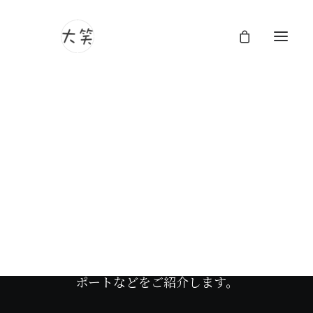
大笑フォトグラフィのブ
ログ
大笑フォトグラフィのブログページへようこ
そ。ここでは、ユニークな視点とストーリー
テリングのアプローチで人生の美しさを捉え
る作品や日々の何気ないひと時、技術的なリ
ポートなどをご紹介します。