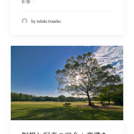
影響…
by Ishiki Daisho