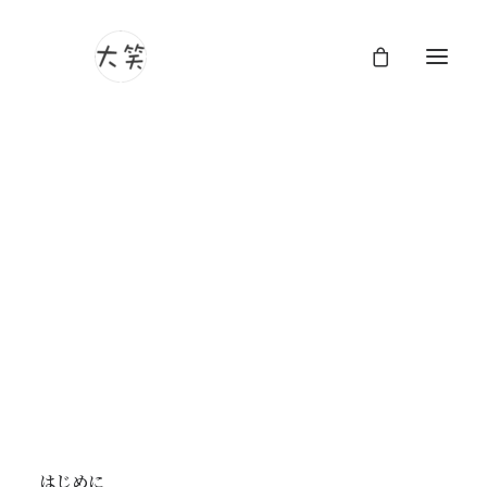
色の力：色が人間の感覚と意識に
与える影響
8月 1, 2024
|
In
Arts
,
Travel
|
By
Ishiki Daisho
はじめに