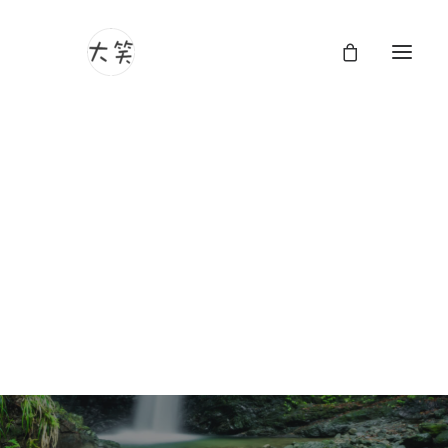
自然の抱擁：自然の中
での写真撮影と人間の
内面的な反応
7月 1, 2024
|
In
Lifestyle
,
Arts
|
By
Ishiki Daisho