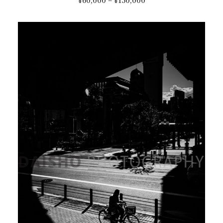
商
¥
60,000
–
¥
150,000
選
格
品
帯:
択
に
¥60,000
で
は
–
き
¥150,000
複
ま
数
す
の
バ
リ
エ
ー
シ
ョ
ン
が
あ
り
ま
す。
オ
プ
シ