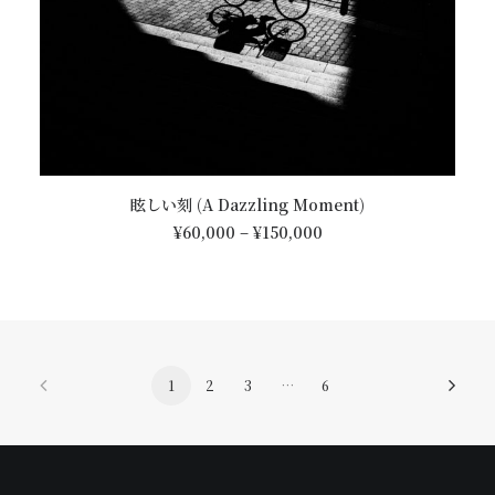
ョ
ン
は
商
品
ペ
ー
ジ
こ
オプションを選択
か
眩しい刻 (A Dazzling Moment)
の
ら
価
商
¥
60,000
–
¥
150,000
選
格
品
帯:
択
に
¥60,000
で
は
–
き
¥150,000
複
ま
数
す
の
1
2
3
…
6
バ
リ
エ
ー
シ