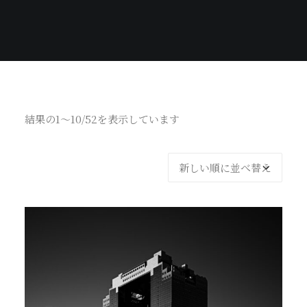
結果の1～10/52を表示しています
新
し
い
順