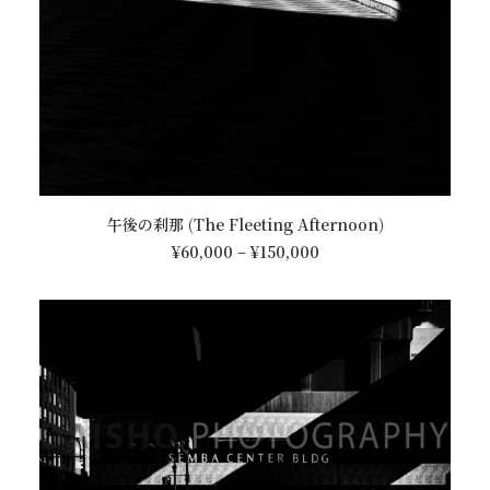
シ
ョ
ン
は
商
品
ペ
ー
ジ
こ
オプションを選択
か
午後の刹那 (The Fleeting Afternoon)
の
ら
価
商
¥
60,000
–
¥
150,000
選
格
品
帯:
択
に
¥60,000
で
は
–
き
¥150,000
複
ま
数
す
の
バ
リ
エ
ー