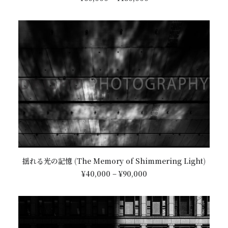
選
格
品
帯:
択
に
¥60,000
で
は
–
き
¥150,000
複
ま
数
す
の
バ
リ
エ
ー
シ
ョ
ン
が
こ
あ
オプションを選択
揺れる光の記憶 (The Memory of Shimmering Light)
の
り
価
商
¥
40,000
–
¥
90,000
ま
格
品
帯:
す。
に
¥40,000
オ
は
–
プ
¥90,000
複
シ
数