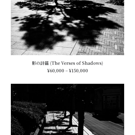
す
シ
ョ
ン
は
商
品
ペ
ー
ジ
こ
オプションを選択
か
影の詩篇 (The Verses of Shadows)
の
ら
価
商
¥
60,000
–
¥
150,000
選
格
品
帯:
択
に
¥60,000
で
は
–
き
¥150,000
複
ま
数
す
の
バ
リ
エ
ー