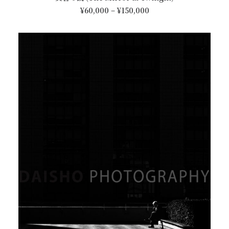
価
商
¥
60,000
–
¥
150,000
格
品
帯:
に
¥60,000
は
–
¥150,000
複
数
の
バ
リ
エ
ー
シ
ョ
ン
が
あ
り
ま
す。
オ
プ