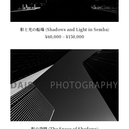
シ
ョ
ン
が
こ
あ
オプションを選択
影と光の船場 (Shadows and Light in Semba)
の
り
価
商
¥
60,000
–
¥
150,000
ま
格
品
帯:
す。
に
¥60,000
オ
は
–
プ
¥150,000
複
シ
数
ョ
の
ン
バ
は
リ
商
エ
品
ー
ペ
シ
ー
ョ
ジ
ン
か
が
こ
ら
あ
オプションを選択
影の空間 (The Space of Shadows)