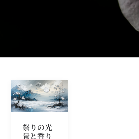
祭りの光
景と香り