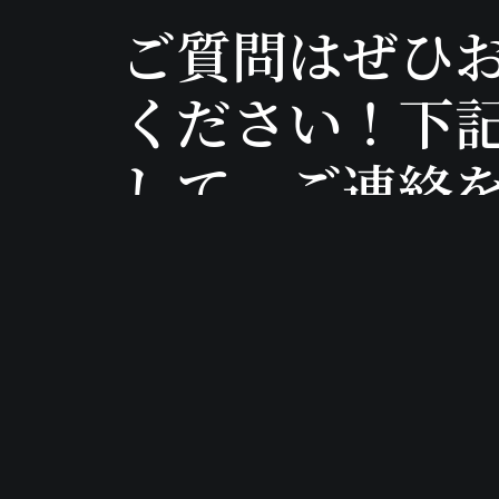
ご質問はぜひ
ください！下
して、ご連絡
お問い合わせ先
探す
Email:
ホーム
contact@daishophotography.com
大笑に
Phone: +81-(0)72-943-2864
サービ