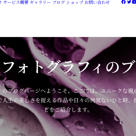
オ
サービス概要
ギャラリー
ブログ
ショップ
お問い合わせ
笑フォトグラフィのブ
ィのブログページへようこそ。ここでは、ユニークな視
で人生の美しさを捉える作品や日々の何気ないひと時、
どをご紹介します。