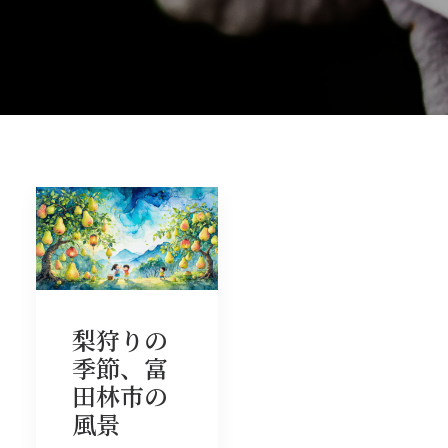
梨狩りの
季節、富
田林市の
風景