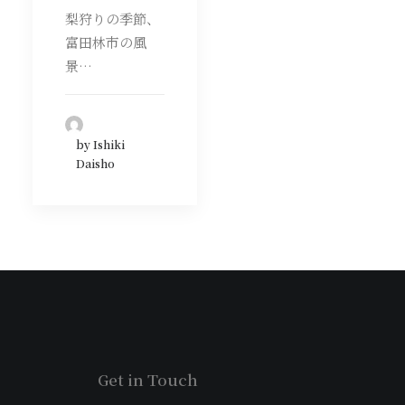
梨狩りの季節、
富田林市の風
景…
by Ishiki
Daisho
Get in Touch