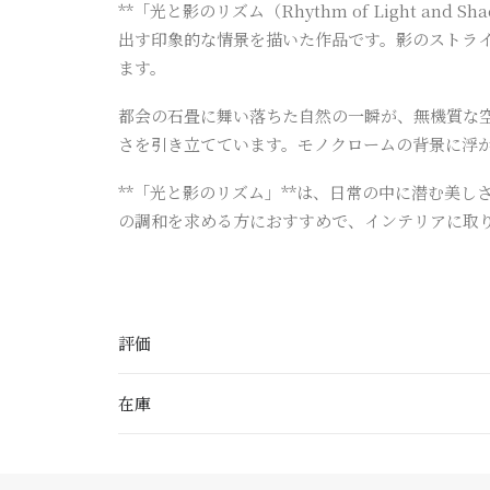
**「光と影のリズム（Rhythm of Light
出す印象的な情景を描いた作品です。影のストラ
ます。
都会の石畳に舞い落ちた自然の一瞬が、無機質な
さを引き立てています。モノクロームの背景に浮
**「光と影のリズム」**は、日常の中に潜む美
の調和を求める方におすすめで、インテリアに取
評価
在庫