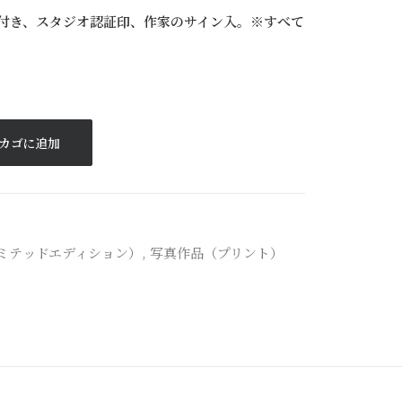
ー付き、スタジオ認証印、作家のサイン入。※すべて
カゴに追加
ミテッドエディション）
,
写真作品（プリント）