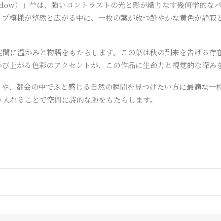
 and Shadow）」**は、強いコントラストの光と影が織りなす幾
個
イプ模様が整然と広がる中に、一枚の葉が放つ鮮やかな黄色が静寂
空間に温かみと物語をもたらします。この葉は秋の到来を告げる存
かび上がる色彩のアクセントが、この作品に生命力と視覚的な深み
しさや、都会の中でふと感じる自然の瞬間を見つけたい方に最適な一
り入れることで空間に詩的な趣をもたらします。