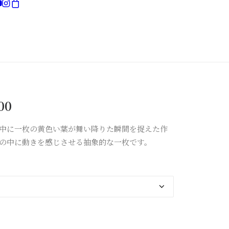
現在お買い物カゴには何も入っていません。
価
00
格
中に一枚の黄色い葉が舞い降りた瞬間を捉えた作
帯:
の中に動きを感じさせる抽象的な一枚です。
¥60,000
–
¥150,000