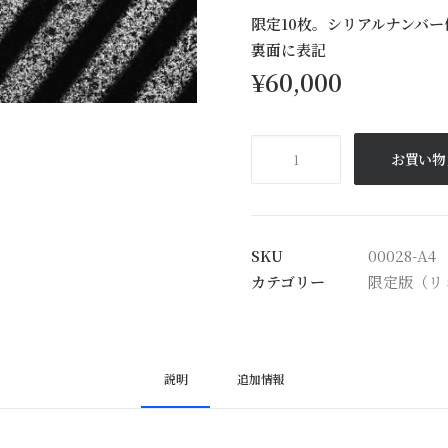
限定10枚。シリアルナンバ
裏面に表記
¥
60,000
光
お買い物
と
影
の
リ
SKU
00028-A4
ズ
カテゴリー
限定版（リ
ム
（Rhythm
of
Light
説明
追加情報
and
Shadow）