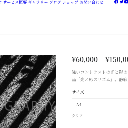
オ
サービス概要
ギャラリー
ブログ
ショップ
お問い合わせ
¥
60,000
–
¥
150,0
強いコントラストの光と影の
品「光と影のリズム」。静寂
サイズ
クリア