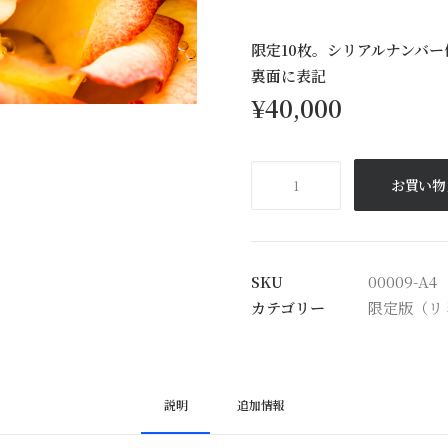
限定10枚。シリアルナンバ
裏面に表記
¥
40,000
炎
お買い物
の
薔
薇
（Fiery
SKU
00009-A4
Rose）
カテゴリー
限定版（リ
個
説明
追加情報