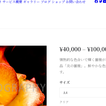
オ
サービス概要
ギャラリー
ブログ
ショップ
お問い合わせ
¥
40,000
–
¥
100,0
情熱的な色合いで輝く薔薇が
品「炎の薔薇」。鮮やかな色
す。
サイズ
クリア