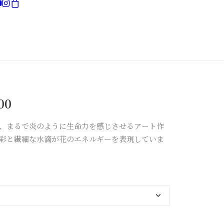
現在お買い物カゴには何も入っていません。
価
00
格
、まるで炎のように生命力を感じさせるアート作
帯:
彩と繊細な水滴が花のエネルギーを表現していま
¥40,000
–
¥100,000