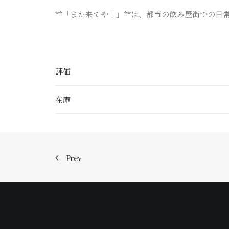
**「また来てや！」**は、都市の飲み屋街での
評価
在庫
Prev