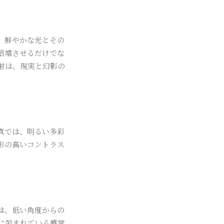
、鮮やかな光とその
倍増させるだけでな
射は、現実と幻影の
真では、明るい多彩
影の高いコントラス
は、低い角度からの
に包まれている感覚